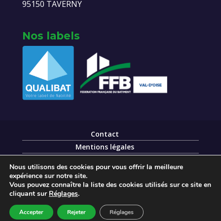
95150 TAVERNY
Nos labels
Contact
Mentions légales
Données personnelles
Nous utilisons des cookies pour vous offrir la meilleure
expérience sur notre site.
Vous pouvez connaître la liste des cookies utilisés sur ce site en
cliquant sur
Réglages
.
© Réalisé avec application par
Val d'Oise
Accepter
Rejeter
Réglages
Communication