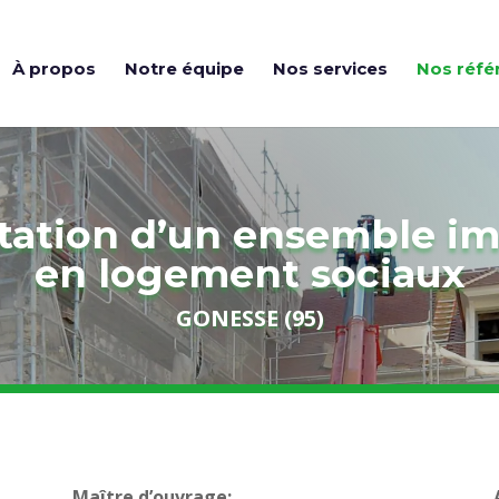
À propos
Notre équipe
Nos services
Nos réfé
tation d’un ensemble i
en logement sociaux
GONESSE (95)
Maître d’ouvrage: