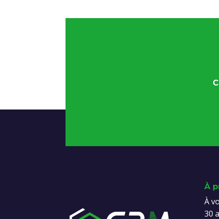
C
À p
À vo
30 